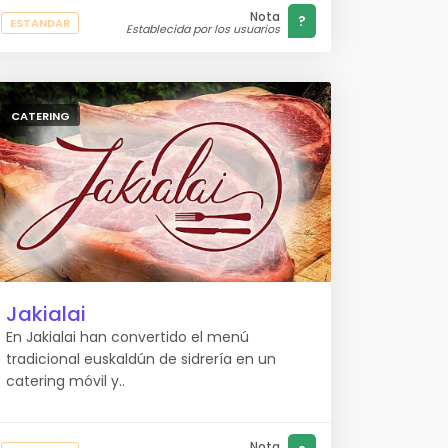
Nota
?
ESTANDAR
Establecida por los usuarios
CATERING
Jakialai
En Jakialai han convertido el menú
tradicional euskaldún de sidrería en un
catering móvil y..
Nota