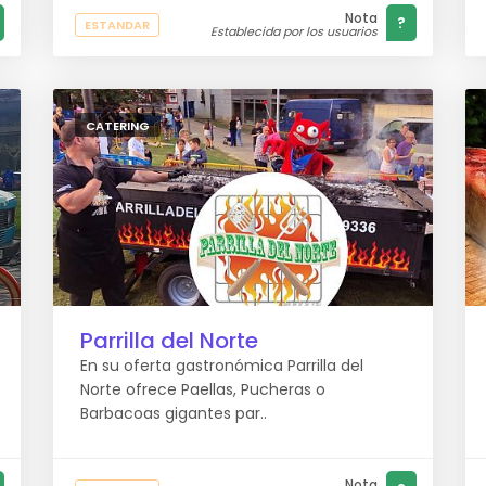
Nota
?
ESTANDAR
Establecida por los usuarios
CATERING
Parrilla del Norte
En su oferta gastronómica Parrilla del
Norte ofrece Paellas, Pucheras o
Barbacoas gigantes par..
Nota