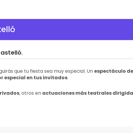
elló
astelló
.
uirás que tu fiesta sea muy especial. Un
espectáculo d
 especial en tus invitados
.
privados
, otros en
actuaciones más teatrales dirigida