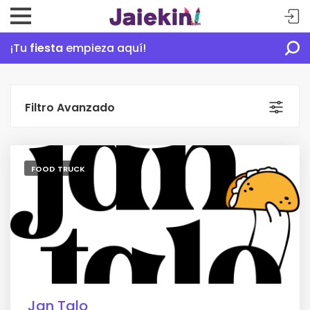
¡Tu
fiesta
empieza aquí!
Filtro Avanzado
FOOD TRUCK
Jan Talo