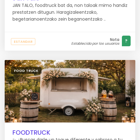
JAN TALO, foodtruck bat da, non taloak mimo handiz
prestatzen ditugun. Haragizaleentzako,
begetarianoentzako zein beganoentzako ..
Nota
?
ESTANDAR
Establecida por los usuarios
FOOD TRUCK
FOODTRUCK
✨ ¿Buscas darle un toque diferente y sabroso a tu