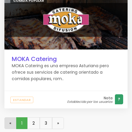
COMIDA POPULAR
MOKA Catering
MOKA Catering es una empresa Asturiana pero
ofrece sus servicios de catering orientado a
comidas populares, rom..
Nota
?
ESTANDAR
Establecida por los usuarios
«
1
2
3
»