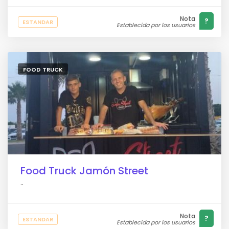
Nota
?
ESTANDAR
Establecida por los usuarios
FOOD TRUCK
Food Truck Jamón Street
..
Nota
?
ESTANDAR
Establecida por los usuarios