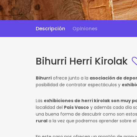
Descripción
Opiniones
Bihurri Herri Kirolak
Bihurri
ofrece junto a la
asociación de depor
posibilidad de contratar espectáculos y
exhibi
Las
exhibiciones de herri kirolak son muy po
localidad del
País Vasco
y además cada día son
una buena forma de descubrir como son esto
rural
a la vez que podremos aprender sobre el 
En este caso nos ofrecen un montón de propue